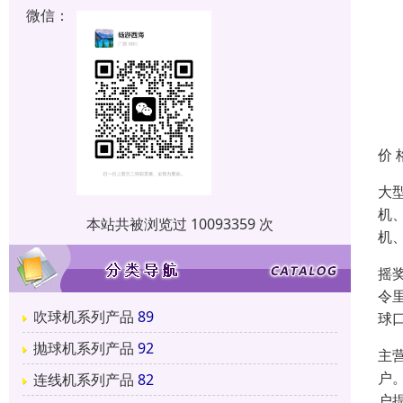
微信：
价 
大
机
本站共被浏览过 10093359 次
机
摇
令
吹球机系列产品
89
球
抛球机系列产品
92
主
户
连线机系列产品
82
户