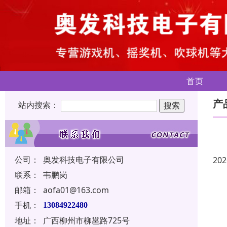
首页
产
站内搜索：
公司：
奥发科技电子有限公司
202
联系：
韦鹏岗
邮箱：
aofa01@163.com
手机：
13084922480
地址：
广西柳州市柳邕路725号