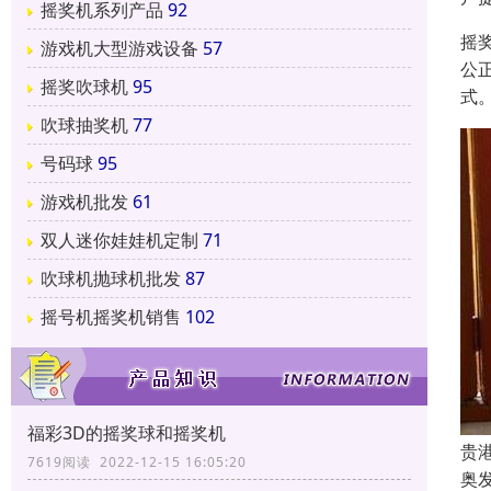
摇奖机系列产品
92
摇
游戏机大型游戏设备
57
公
摇奖吹球机
95
式
吹球抽奖机
77
号码球
95
游戏机批发
61
双人迷你娃娃机定制
71
吹球机抛球机批发
87
摇号机摇奖机销售
102
福彩3D的摇奖球和摇奖机
贵
7619阅读 2022-12-15 16:05:20
奥