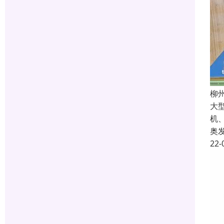
柳
大
机
奥
22-