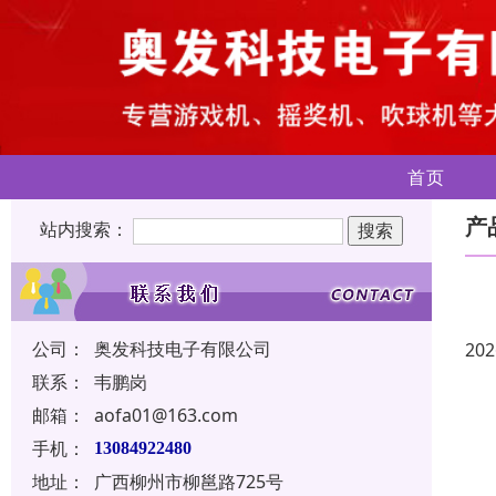
首页
产
站内搜索：
公司：
奥发科技电子有限公司
202
联系：
韦鹏岗
邮箱：
aofa01@163.com
手机：
13084922480
地址：
广西柳州市柳邕路725号