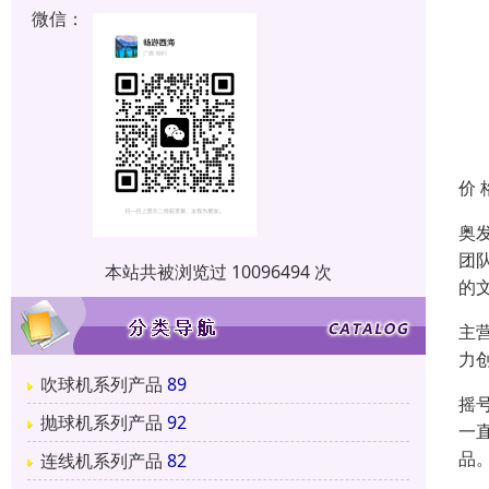
微信：
价 
奥
团
本站共被浏览过 10096494 次
的
主
力
吹球机系列产品
89
摇
抛球机系列产品
92
一
品
连线机系列产品
82