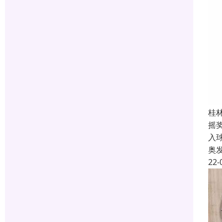
桂
摇
入
奥
22-