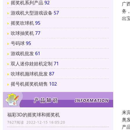
摇奖机系列产品
92
广
务
游戏机大型游戏设备
57
出
摇奖吹球机
95
吹球抽奖机
77
号码球
95
游戏机批发
61
双人迷你娃娃机定制
71
吹球机抛球机批发
87
摇号机摇奖机销售
102
来
福彩3D的摇奖球和摇奖机
奥
7627阅读 2022-12-15 16:05:20
产