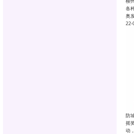
柳
各
奥
22-
防
摇
动