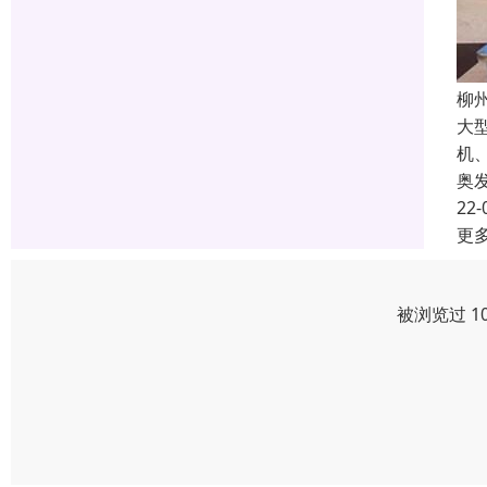
柳
大
机
奥
22-
更
被浏览过 1