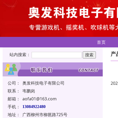
首页
产
站内搜索：
公司：
奥发科技电子有限公司
202
联系：
韦鹏岗
邮箱：
aofa01@163.com
手机：
13084922480
地址：
广西柳州市柳邕路725号