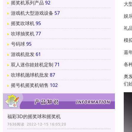
摇奖机系列产品
92
大
游戏机大型游戏设备
57
娱
摇奖吹球机
95
礼
吹球抽奖机
77
模
号码球
95
嘉
游戏机批发
61
各
双人迷你娃娃机定制
71
吹球机抛球机批发
87
奥
们
摇号机摇奖机销售
102
福彩3D的摇奖球和摇奖机
7636阅读 2022-12-15 16:05:20