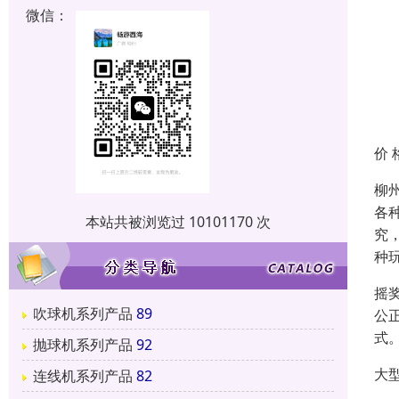
微信：
价 
柳
各
本站共被浏览过 10101170 次
究
种
摇
吹球机系列产品
89
公
式
抛球机系列产品
92
大
连线机系列产品
82