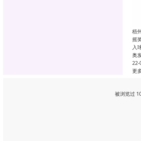
梧
摇
入
奥
22-
更
被浏览过 1