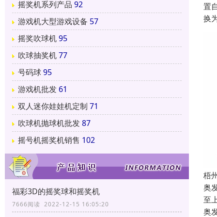
摇奖机系列产品
92
置
换
游戏机大型游戏设备
57
摇奖吹球机
95
吹球抽奖机
77
号码球
95
游戏机批发
61
双人迷你娃娃机定制
71
吹球机抛球机批发
87
摇号机摇奖机销售
102
梧
奥
福彩3D的摇奖球和摇奖机
至
7666阅读 2022-12-15 16:05:20
奥