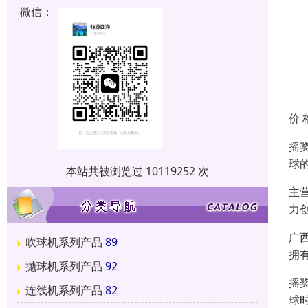
微信：
价 
摇
球
本站共被浏览过 10119252 次
主
力
广
吹球机系列产品
89
拥
抛球机系列产品
92
摇
连线机系列产品
82
球