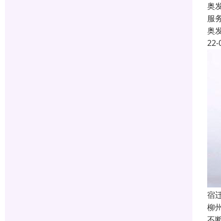
奥
服
奥
22-
宿
柳
不