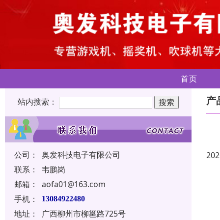
首页
产
站内搜索：
公司：
奥发科技电子有限公司
202
联系：
韦鹏岗
邮箱：
aofa01@163.com
手机：
13084922480
地址：
广西柳州市柳邕路725号